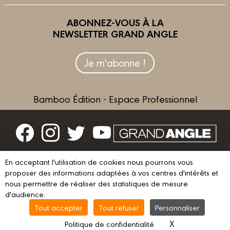
ABONNEZ-VOUS À LA
NEWSLETTER GRAND ANGLE
Je m'abonne !
Bamboo Édition - Espace Professionnel
Contactez-nous
En acceptant l'utilisation de cookies nous pourrons vous
proposer des informations adaptées à vos centres d'intérêts et
Devenir partenaire
nous permettre de réaliser des statistiques de mesure
d'audience.
Tout accepter
Tout refuser
Personnaliser
© 2023 GRAND ANGLE
Mentions légales
Conditions d’utilisation
X
Masquer le ba
Politique de confidentialité
Vie privée
Gestion des cookies