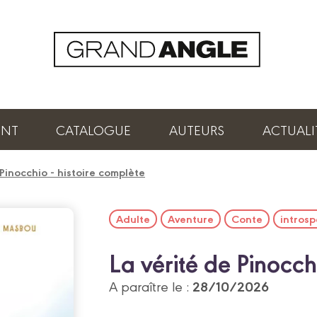
ENT
CATALOGUE
AUTEURS
ACTUALI
 Pinocchio - histoire complète
Adulte
Aventure
Conte
introsp
La vérité de Pinocch
28/10/2026
A paraître le :