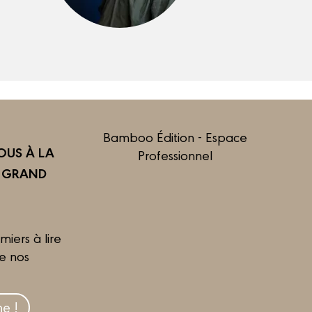
Bamboo Édition - Espace
US À LA
Professionnel
R GRAND
miers à lire
de nos
e !