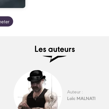
heter
Les auteurs
Auteur :
Loïc MALNATI