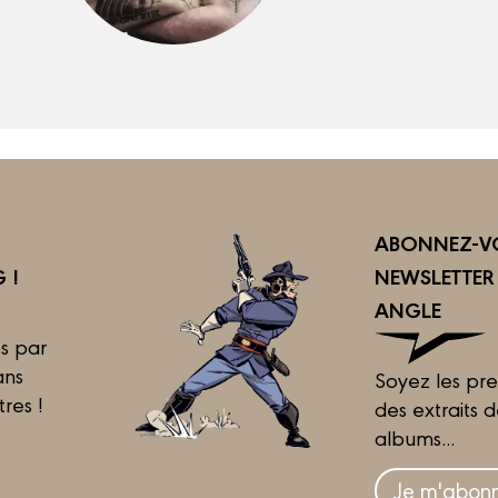
ABONNEZ-VO
 !
NEWSLETTE
ANGLE
s par
ans
Soyez les pre
tres !
des extraits 
albums...
Je m'abonn