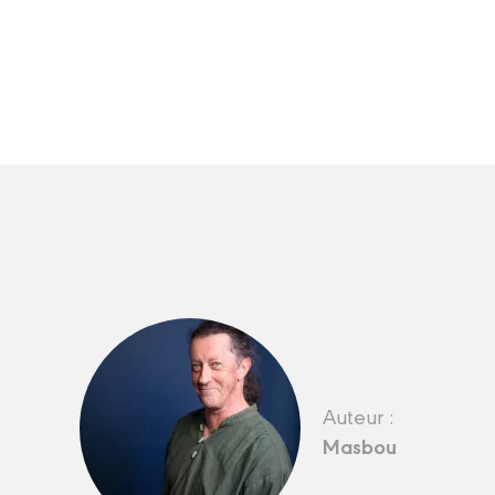
Auteur :
Masbou