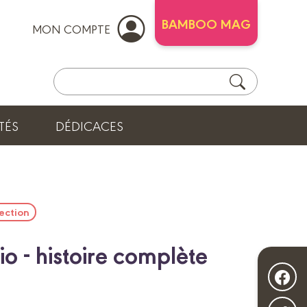
BAMBOO MAG
MON COMPTE
TÉS
DÉDICACES
ection
io - histoire complète