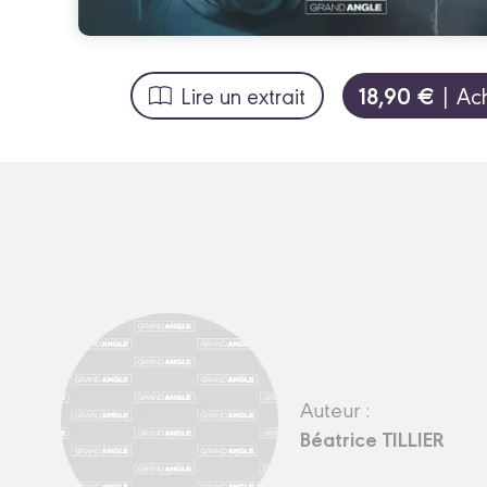
18,90 €
Lire un extrait
| Ac
Auteur :
Béatrice TILLIER