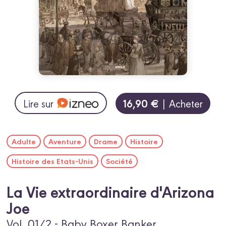
16,90 €
Lire sur
| Acheter
Adulte
Aventure
Drame
Histoire
Histoire des Etats-Unis
Société
La Vie extraordinaire d'Arizona
Joe
Vol. 01/2 - Baby Boxer Banker