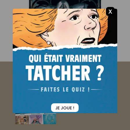
28/01/2015
Date de parution :
Autres tomes
TOME 2
ABONNEZ-VOUS
AU BAMBOO MAG !
Je découvre !
JE JOUE !