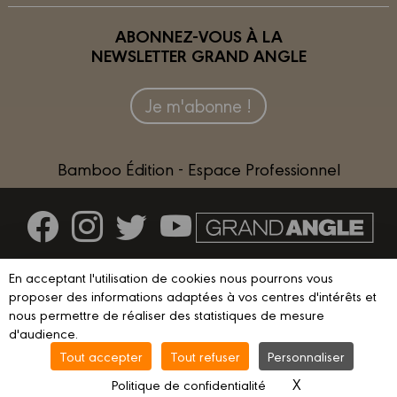
ABONNEZ-VOUS À LA
NEWSLETTER GRAND ANGLE
Je m'abonne !
Bamboo Édition - Espace Professionnel
Contactez-nous
En acceptant l'utilisation de cookies nous pourrons vous
Devenir partenaire
proposer des informations adaptées à vos centres d'intérêts et
nous permettre de réaliser des statistiques de mesure
d'audience.
Tout accepter
Tout refuser
Personnaliser
© 2023 GRAND ANGLE
Mentions légales
Conditions d’utilisation
X
Masquer le ba
Politique de confidentialité
Vie privée
Gestion des cookies