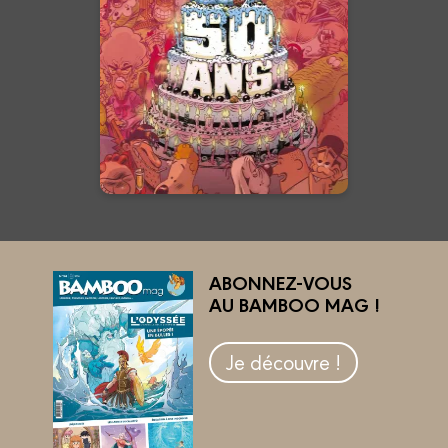
22/10/2025
Date de parution :
Pour célébrer un demi-siècle
d’Umour et Bandessinées, Fluide
Glacial a imaginé une
déformation de l’espace-temps
de l’univers du magazine.
En voir +
ABONNEZ-VOUS
AU BAMBOO MAG !
Je découvre !