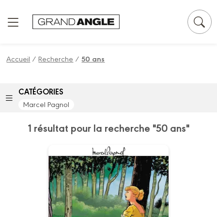
Panneau de gestion des cookies
Accueil
/
Recherche
/
50 ans
CATÉGORIES
Marcel Pagnol
1 résultat pour la recherche "50 ans"
M. Pagnol en BD :
La Fille du
puisatier -