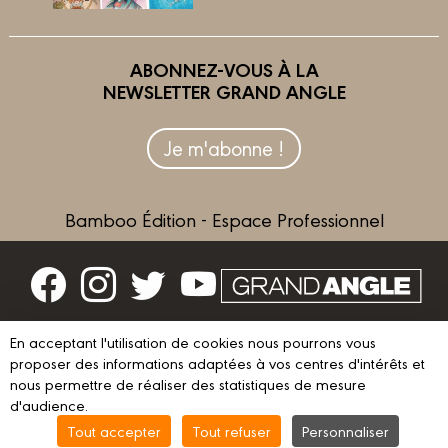
ABONNEZ-VOUS À LA
NEWSLETTER GRAND ANGLE
Je m'abonne !
Bamboo Édition - Espace Professionnel
Contactez-nous
En acceptant l'utilisation de cookies nous pourrons vous
Devenir partenaire
proposer des informations adaptées à vos centres d'intérêts et
nous permettre de réaliser des statistiques de mesure
d'audience.
Tout accepter
Tout refuser
Personnaliser
© 2023 GRAND ANGLE
Mentions légales
Conditions d’utilisation