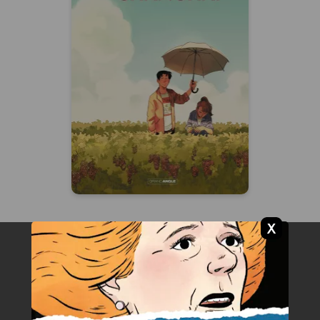
Bordeaux/Shanghai
- histoire complète
17/09/2025
Date de parution :
“Le plaisir est une affaire sérieuse”
Chez nos autres labels