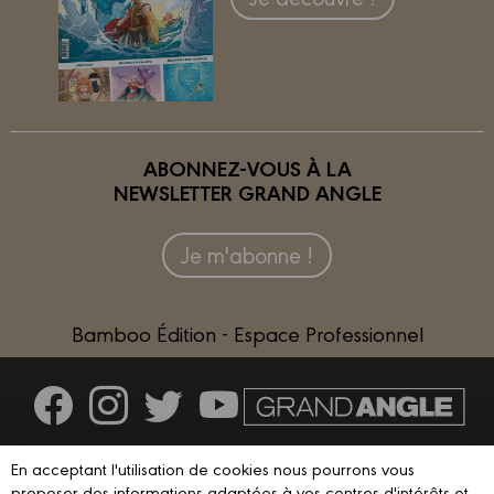
ABONNEZ-VOUS À LA
NEWSLETTER GRAND ANGLE
Je m'abonne !
Bamboo Édition - Espace Professionnel
Contactez-nous
En acceptant l'utilisation de cookies nous pourrons vous
proposer des informations adaptées à vos centres d'intérêts et