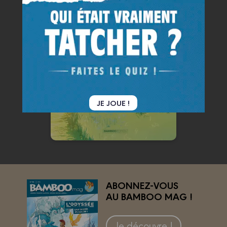
Le Jour où...
Tome 10
02/09/2026
Date de parution :
Que reste-t-il de nous lorsque
nous avons coché toutes les
cases attendues ?
JE JOUE !
En voir +
ABONNEZ-VOUS
AU BAMBOO MAG !
Je découvre !