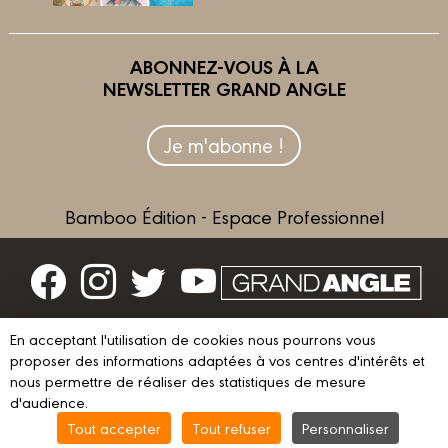
ABONNEZ-VOUS À LA
NEWSLETTER GRAND ANGLE
Je m'abonne !
Bamboo Édition - Espace Professionnel
Contactez-nous
En acceptant l'utilisation de cookies nous pourrons vous
Devenir partenaire
proposer des informations adaptées à vos centres d'intérêts et
nous permettre de réaliser des statistiques de mesure
d'audience.
Tout accepter
Tout refuser
Personnaliser
© 2023 GRAND ANGLE
Mentions légales
Conditions d’utilisation