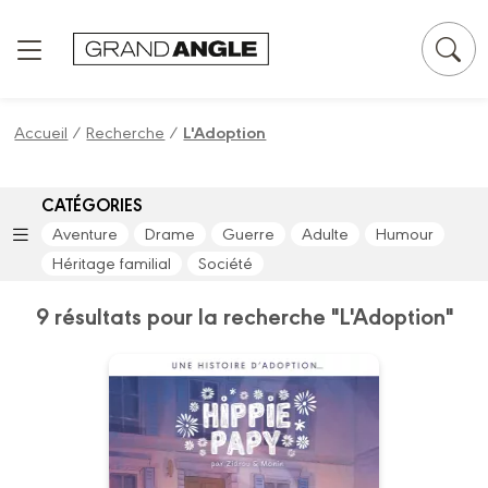
Panneau de gestion des cookies
Accueil
/
Recherche
/
L'Adoption
CATÉGORIES
Aventure
Drame
Guerre
Adulte
Humour
Héritage familial
Société
9 résultats pour la recherche "L'Adoption"
Une histoire
d'adoption...-
Hippie papy -