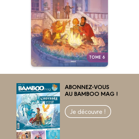
Histoire complète
29/04/2026
Date de parution :
Et si le vrai héritage n’était pas
celui du sang, mais celui du
cœur ?
Autres tomes
TOME 6
ABONNEZ-VOUS
AU BAMBOO MAG !
Je découvre !