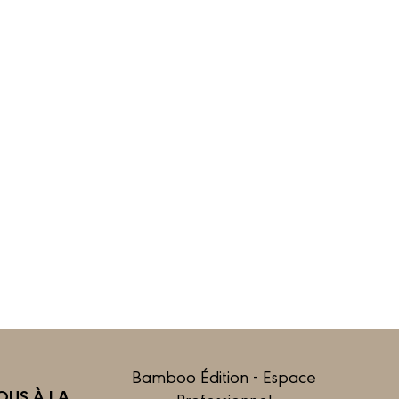
Bamboo Édition - Espace
US À LA
Professionnel