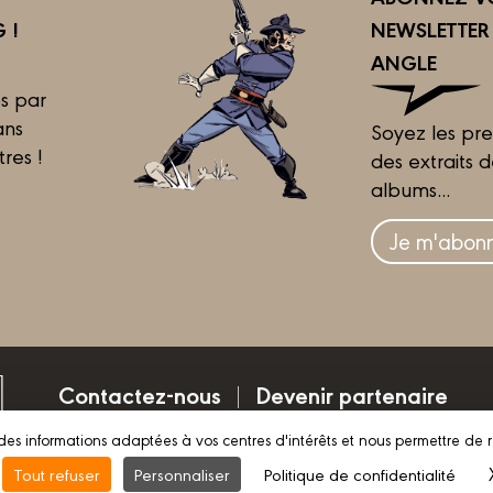
 !
NEWSLETTE
ANGLE
s par
ans
Soyez les pre
tres !
des extraits 
albums...
Je m'abonn
Contactez-nous
Devenir partenaire
des informations adaptées à vos centres d'intérêts et nous permettre de 
Mentions légales
Conditions d’utilisation
Vie pri
Tout refuser
Personnaliser
Politique de confidentialité