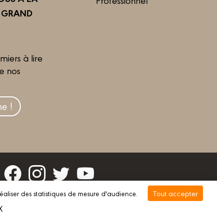
R GRAND
miers à lire
de nos
e !
Tout accepter
réaliser des statistiques de mesure d'audience.
vée
Gestion des cookies
X
Masquer le bandeau des cookies