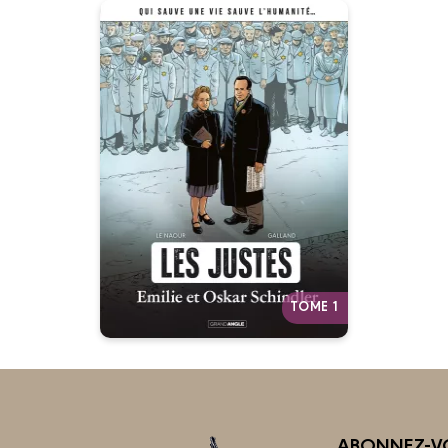
Les Justes : Emilie
et Oskar Schindler
- histoire
complète
27/08/2025
Date de parution :
Steven Spielberg en a fait une
icône, voici la véritable histoire
d’Oskar Schindler vue par
Emilie, sa femme, la grande
oubliée d’ Hollywood....
Autres tomes
TOME 1
ABONNEZ-VO