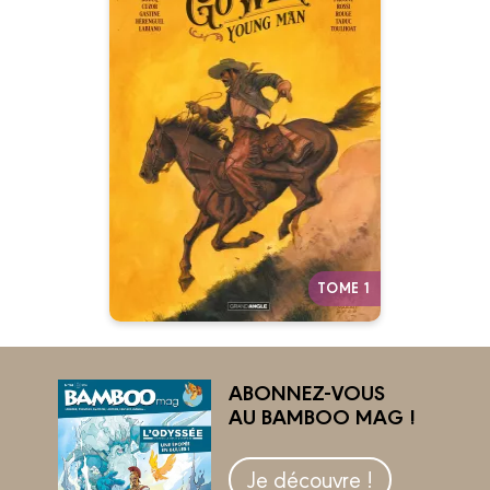
Go West : Young
Man
Volume 01 - Histoire
Complète
03/11/2021
Date de parution :
Le parcours sauvage et violent
d’une montre pendant la
conquête de l’Ouest. Un
western qui sent la poudre et la
boue…
Autres tomes
TOME 1
ABONNEZ-VOUS
AU BAMBOO MAG !
Je découvre !