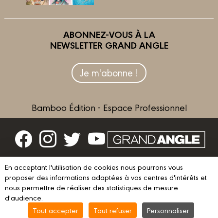
ABONNEZ-VOUS À LA
NEWSLETTER GRAND ANGLE
Je m'abonne !
Bamboo Édition - Espace Professionnel
Contactez-nous
En acceptant l'utilisation de cookies nous pourrons vous
Devenir partenaire
proposer des informations adaptées à vos centres d'intérêts et
nous permettre de réaliser des statistiques de mesure
d'audience.
Tout accepter
Tout refuser
Personnaliser
© 2023 GRAND ANGLE
Mentions légales
Conditions d’utilisation