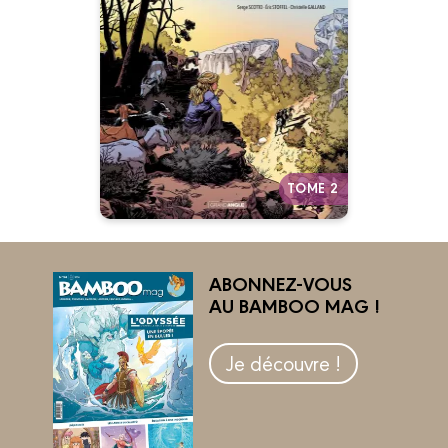
Vol. 02/2
01/09/2021
Date de parution :
Papet !… La source ! La source
!… Elle s’est arrêtée ! Depuis ce
matin, ça ne coule plus !… Plus
une goutte !”
Autres tomes
TOME 2
ABONNEZ-VOUS
AU BAMBOO MAG !
Je découvre !