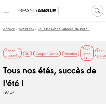
Panneau de gestion des cookies
Accueil
/
Actualités
/
Tous nos étés, succès de l'été !
Feel-
bande
Lectu
good
BD
CoupdeCoeur
Émotion
dessinée
estiv
BD
Tous nos étés, succès de
l'été !
19/07