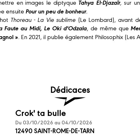
Tahya El-Djazaïr
ettre en images le diptyque
,
sur u
Pour un peu de bonheur
ée ensuite
.
shot
Thoreau - La Vie sublime
(Le Lombard), avant de
a Faute au Midi, Le Oki d'Odzala
Mer
, de même que
agnol »
. En 2021, il publie également Philosophix (Les 
Dédicaces
Crok' ta bulle
Du 03/10/2026 au 04/10/2026
12490 SAINT-ROME-DE-TARN