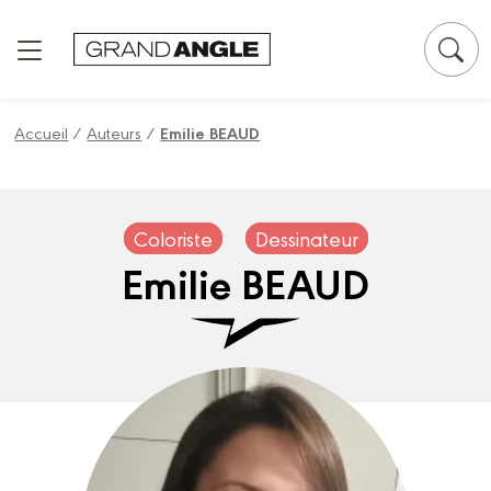
Panneau de gestion des cookies
Accueil
/
Auteurs
/
Emilie BEAUD
Coloriste
Dessinateur
Emilie BEAUD