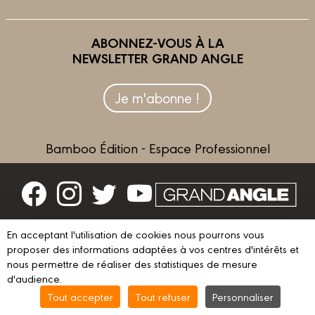
ABONNEZ-VOUS À LA
NEWSLETTER GRAND ANGLE
Je m'abonne !
Bamboo Édition - Espace Professionnel
Contactez-nous
En acceptant l'utilisation de cookies nous pourrons vous
Devenir partenaire
proposer des informations adaptées à vos centres d'intérêts et
nous permettre de réaliser des statistiques de mesure
d'audience.
Tout accepter
Tout refuser
Personnaliser
© 2023 GRAND ANGLE
Mentions légales
Conditions d’utilisation