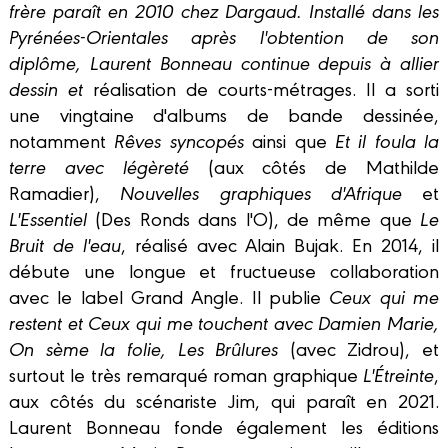
frère paraît en 2010 chez Dargaud. Installé dans les
Pyrénées-Orientales après l'obtention de son
diplôme, Laurent Bonneau continue depuis à allier
dessin et
réalisation de courts-métrages. Il a sorti
une vingtaine d'albums de bande dessinée,
notamment
Rêves syncopés
ainsi que
Et il foula la
terre avec légèreté
(aux côtés de Mathilde
Ramadier),
Nouvelles graphiques d'Afrique
et
L'Essentiel
(Des Ronds dans l'O), de même que
Le
Bruit de l'eau
, réalisé avec Alain Bujak. En 2014, il
débute une longue et fructueuse collaboration
avec le label Grand Angle. Il publie
Ceux qui me
restent
et
Ceux qui me touchent
avec Damien Marie,
On sème la folie
,
Les Brûlures
(avec Zidrou), et
surtout le très remarqué roman graphique
L'Étreinte
,
aux côtés du scénariste Jim, qui paraît en 2021.
Laurent Bonneau fonde également les éditions