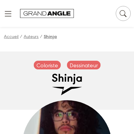
Panneau de gestion des cookies
Accueil
/
Auteurs
/
Shinja
Coloriste
Dessinateur
Shinja