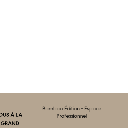
Bamboo Édition - Espace
US À LA
Professionnel
R GRAND