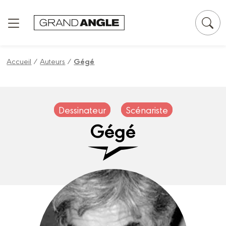
Panneau de gestion des cookies
Accueil
/
Auteurs
/
Gégé
Dessinateur
Scénariste
Gégé