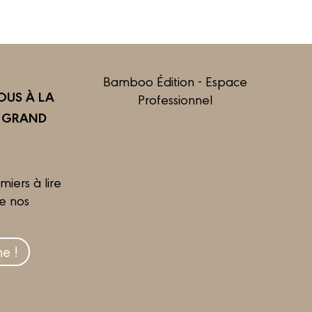
Bamboo Édition - Espace
US À LA
Professionnel
R GRAND
miers à lire
de nos
e !