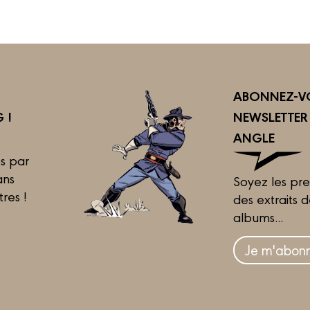
ABONNEZ-VO
 !
NEWSLETTE
ANGLE
s par
ans
Soyez les pre
tres !
des extraits 
albums...
Je m'abonn