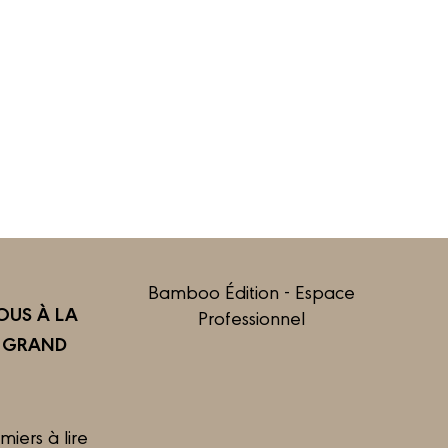
Bamboo Édition - Espace
US À LA
Professionnel
R GRAND
miers à lire