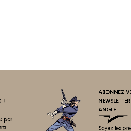
ABONNEZ-VO
 !
NEWSLETTE
ANGLE
s par
ans
Soyez les pre