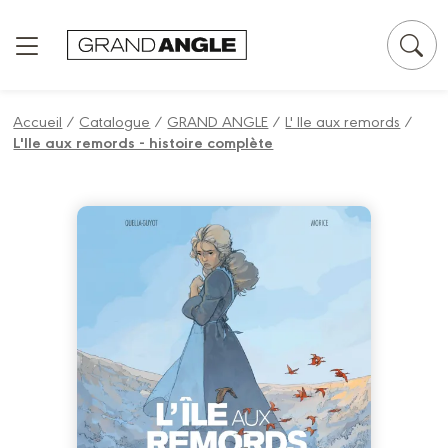
Panneau de gestion des cookies
Accueil
/
Catalogue
/
GRAND ANGLE
/
L' Ile aux remords
/
L'Ile aux remords - histoire complète