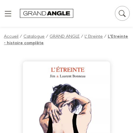
Panneau de gestion des cookies
Accueil
/
Catalogue
/
GRAND ANGLE
/
L' Etreinte
/
L'Etreinte
- histoire complète