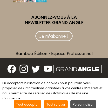
ABONNEZ-VOUS À LA
NEWSLETTER GRAND ANGLE
Je m'abonne !
Bamboo Édition - Espace Professionnel
Contactez-nous
En acceptant l'utilisation de cookies nous pourrons vous
Devenir partenaire
proposer des informations adaptées à vos centres d'intérêts et
nous permettre de réaliser des statistiques de mesure
d'audience.
Tout accepter
Tout refuser
Personnaliser
© 2023 GRAND ANGLE
Mentions légales
Conditions d’utilisation