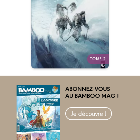
L'Odyssée de Sir
Ernest Shackleton
Vol. 02/2
12/02/2014
Date de parution :
Autres tomes
TOME 2
ABONNEZ-VOUS
AU BAMBOO MAG !
Je découvre !