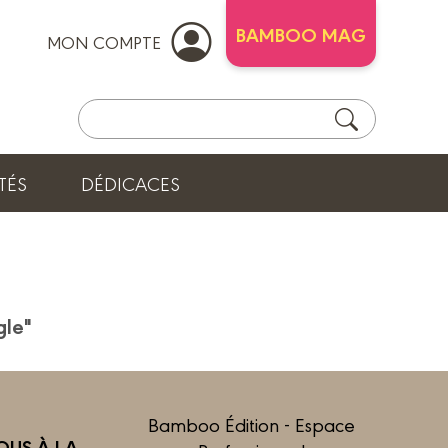
BAMBOO MAG
MON COMPTE
TÉS
DÉDICACES
gle"
Bamboo Édition - Espace
US À LA