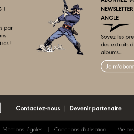
 !
NEWSLETTE
ANGLE
s par
ans
Soyez les pre
tres !
des extraits 
albums...
Je m'abonn
Contactez-nous
Devenir partenaire
Mentions légales
Conditions d’utilisation
Vie pri