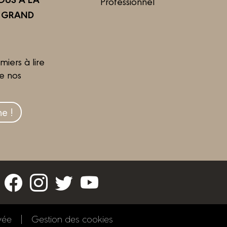
Professionnel
R GRAND
miers à lire
de nos
e !
vée
Gestion des cookies