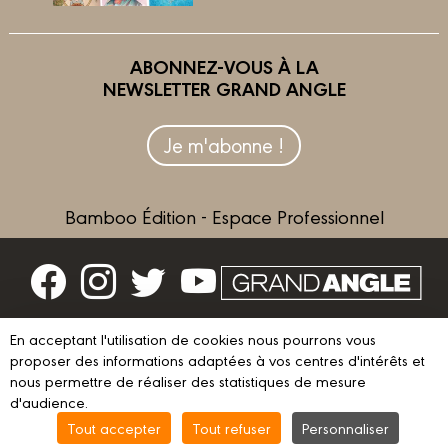
ABONNEZ-VOUS À LA
NEWSLETTER GRAND ANGLE
Je m'abonne !
Bamboo Édition - Espace Professionnel
Contactez-nous
En acceptant l'utilisation de cookies nous pourrons vous
Devenir partenaire
proposer des informations adaptées à vos centres d'intérêts et
nous permettre de réaliser des statistiques de mesure
d'audience.
Tout accepter
Tout refuser
Personnaliser
© 2023 GRAND ANGLE
Mentions légales
Conditions d’utilisation