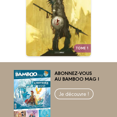
Complète
16/11/2022
Date de parution :
Le parcours sauvage et violent
de l’aigle sacré des Indiens
pendant la conquête de l’Ouest.
Un western qui sent la poudre et
la boue…
Autres tomes
TOME 1
ABONNEZ-VOUS
AU BAMBOO MAG !
Je découvre !