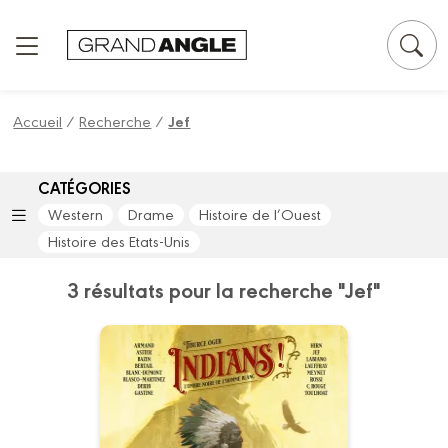
Panneau de gestion des cookies
Accueil
/
Recherche
/
Jef
CATÉGORIES
Western
Drame
Histoire de l’Ouest
Histoire des Etats-Unis
3 résultats pour la recherche "Jef"
Go West : Indians
!
Volume 02 - Histoire