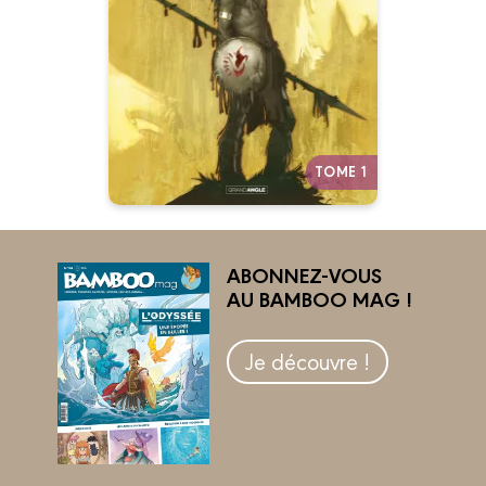
16/11/2022
Date de parution :
Le parcours sauvage et violent
de l’aigle sacré des Indiens
pendant la conquête de l’Ouest.
Un western qui sent la poudre et
la boue…
Autres tomes
TOME 1
ABONNEZ-VOUS
AU BAMBOO MAG !
Je découvre !