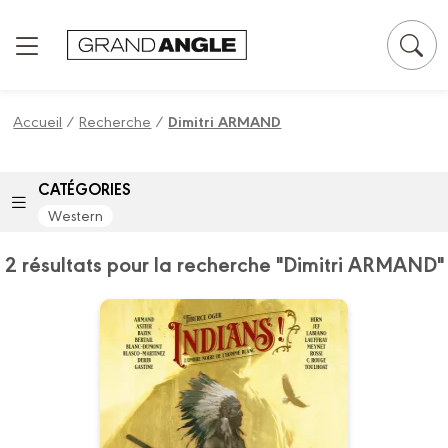
Panneau de gestion des cookies
Accueil
/
Recherche
/
Dimitri ARMAND
CATÉGORIES
Western
2 résultats pour la recherche "Dimitri ARMAND"
Go West : Indians
!
Volume 02 - Histoire
Complète