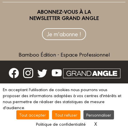
ABONNEZ-VOUS À LA
NEWSLETTER GRAND ANGLE
Je m'abonne !
Bamboo Édition - Espace Professionnel
Contactez-nous
En acceptant l'utilisation de cookies nous pourrons vous
Devenir partenaire
proposer des informations adaptées à vos centres d'intérêts et
nous permettre de réaliser des statistiques de mesure
d'audience.
Tout accepter
Tout refuser
Personnaliser
© 2023 GRAND ANGLE
Mentions légales
Conditions d’utilisation
X
Masquer le ba
Politique de confidentialité
Vie privée
Gestion des cookies