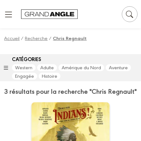
Panneau de gestion des cookies
Accueil
/
Recherche
/
Chris Regnault
CATÉGORIES
Western
Adulte
Amérique du Nord
Aventure
Engagée
Histoire
3 résultats pour la recherche "Chris Regnault"
Go West : Indians
!
Volume 02 - Histoire