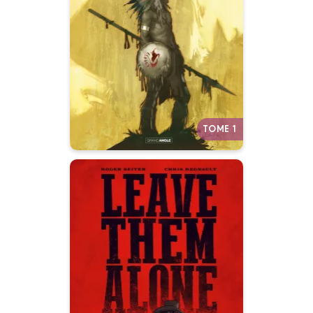
Complète
16/11/2022
Date de parution :
Le parcours sauvage et violent
de l’aigle sacré des Indiens
pendant la conquête de l’Ouest.
Un western qui sent la poudre et
la boue…
Autres tomes
TOME 1
Leave them alone
- histoire
complète
15/10/2025
Date de parution :