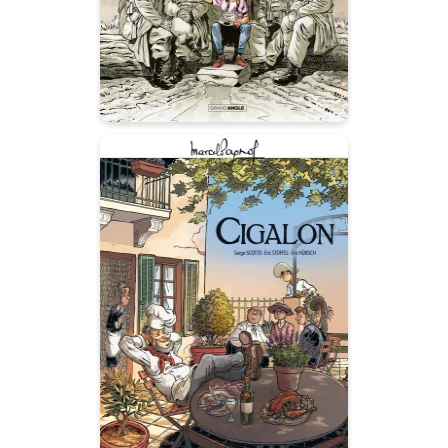
Un soldat qui meurt au front,
c’est une famille dévastée à
l’arrière.
M. Pagnol en BD :
Cigalon - histoire
complète
22/08/2018
Date de parution :
Grand Angle adapte en BD
l’intégralité de l’œuvre de
Marcel Pagnol