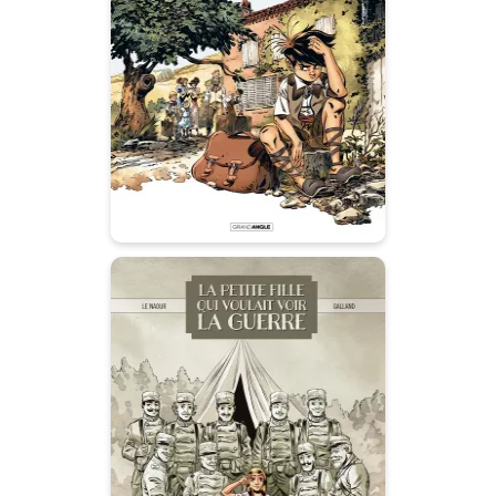
Le temps des
secrets - histoire
complète
08/11/2017
Date de parution :
Le troisième tome des souvenirs
d’enfance de Marcel Pagnol.
La Petite fille qui
voulait voir la
guerre - histoire
complète
26/09/2018
Date de parution :