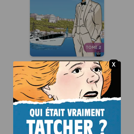
Vol. 02/2
09/01/2013
Date de parution :
Autres tomes
TOME 2
Tahya El Djazair
Vol. 02/2
12/05/2010
Date de parution :