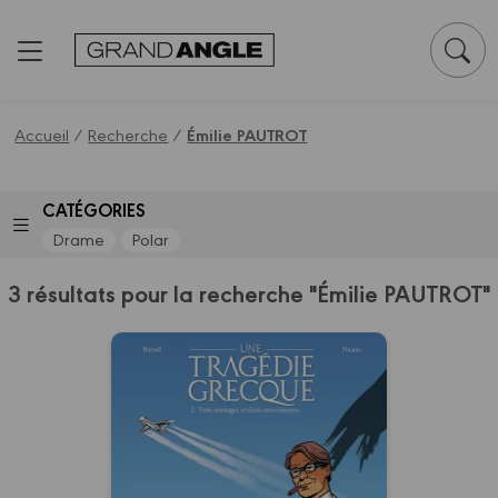
Panneau de gestion des cookies
Accueil
/
Recherche
/
Émilie PAUTROT
CATÉGORIES
Drame
Polar
3 résultats pour la recherche "Émilie PAUTROT"
Une tragédie
grecque