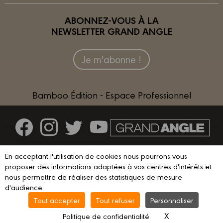
ABONNEZ-VOUS À LA
NEWSLETTER GRAND ANGLE
Je m'abonne !
Bamboo Édition - Espace Professionnel
Contactez-nous
En acceptant l'utilisation de cookies nous pourrons vous
Devenir partenaire
proposer des informations adaptées à vos centres d'intérêts et
nous permettre de réaliser des statistiques de mesure
d'audience.
Tout accepter
Tout refuser
Personnaliser
© 2023 GRAND ANGLE
Mentions légales
Conditions d’utilisation
X
Masquer le ba
Politique de confidentialité
Vie privée
Gestion des cookies