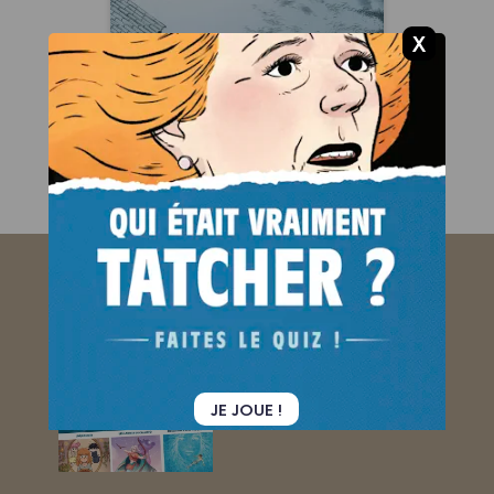
histoire complète
07/01/2015
Date de parution :
ABONNEZ-VOUS
AU BAMBOO MAG !
Je découvre !
JE JOUE !