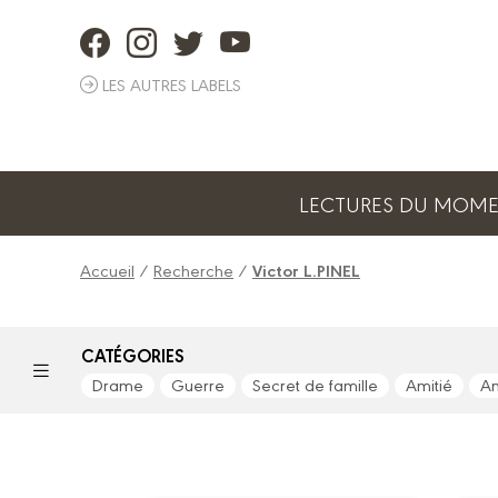
Panneau de gestion des cookies
LES AUTRES LABELS
LECTURES DU MOM
Accueil
/
Recherche
/
Victor L.PINEL
CATÉGORIES
Drame
Guerre
Secret de famille
Amitié
A