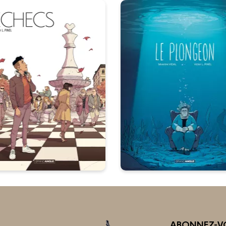
Echecs - histoire
Le Plongeon -
complète
histoire complè
/08/2023
Date de parution :
“La vie, comme le jeu
13/01/2021
Date de parutio
’échecs.Facile à apprendre,
Un EHPAD, des fesses, de
amusant à jouer, difficile à
l’amour et des rides !
gner… impossible à contrôler
!”
ABONNEZ-VO