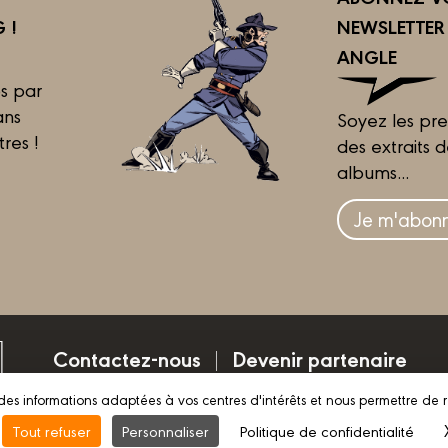
 !
NEWSLETTE
ANGLE
s par
ans
Soyez les pre
tres !
des extraits 
albums...
Je m'abonn
Contactez-nous
Devenir partenaire
des informations adaptées à vos centres d'intérêts et nous permettre de 
Mentions légales
Conditions d’utilisation
Vie pri
Tout refuser
Personnaliser
Politique de confidentialité