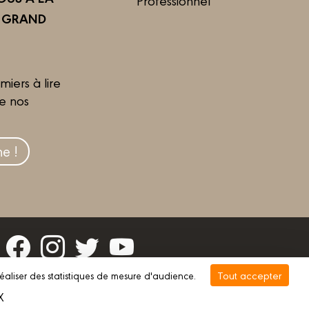
R GRAND
miers à lire
de nos
e !
Tout accepter
réaliser des statistiques de mesure d'audience.
vée
Gestion des cookies
X
Masquer le bandeau des cookies