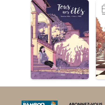
Tous nos étés -
histoire complète
26/06/2024
Date de parution :
23
“- Par contre, on repeint tout,
sauf la chambre jaune ! - Encore
d
une de tes lubies ? - Non, pas
du tout... une promesse faite il y
ga
a longtemps ...”
ABONNEZ-VOUS