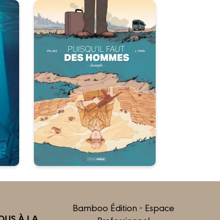
Puisqu'il faut des
hommes - histoire
te
complète
n :
08/01/2020
Date de parution :
Parfois, il est des secrets qu’il
vaut mieux taire.
Bamboo Édition - Espace
US À LA
Professionnel