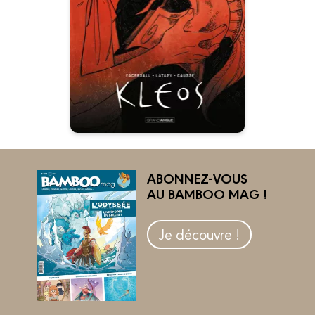
03/05/2023
Date de parution :
" Une puissante aventure
initiatique, un hommage aux
conteurs et aux récits
fondateurs.”
ABONNEZ-VOUS
AU BAMBOO MAG !
Je découvre !