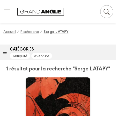
Panneau de gestion des cookies
Accueil
/
Recherche
/
Serge LATAPY
CATÉGORIES
Antiquité
Aventure
1 résultat pour la recherche "Serge LATAPY"
Kleos - histoire
complète