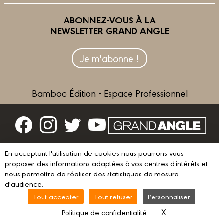
ABONNEZ-VOUS À LA
NEWSLETTER GRAND ANGLE
Je m'abonne !
Bamboo Édition - Espace Professionnel
Contactez-nous
En acceptant l'utilisation de cookies nous pourrons vous
Devenir partenaire
proposer des informations adaptées à vos centres d'intérêts et
nous permettre de réaliser des statistiques de mesure
d'audience.
Tout accepter
Tout refuser
Personnaliser
© 2023 GRAND ANGLE
Mentions légales
Conditions d’utilisation
X
Masquer le ba
Politique de confidentialité
Vie privée
Gestion des cookies