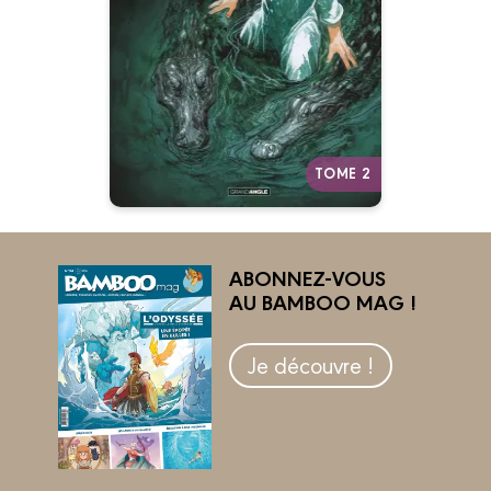
Pour Alice et Dorothy, l’âpre
réalité du Sud vaincu est un
conte noir à mille lieues d’Oz et
du pays des merveilles…
Autres tomes
TOME 2
ABONNEZ-VOUS
AU BAMBOO MAG !
Je découvre !