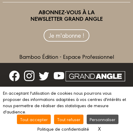
ABONNEZ-VOUS À LA
NEWSLETTER GRAND ANGLE
Je m'abonne !
Bamboo Édition - Espace Professionnel
Contactez-nous
En acceptant l'utilisation de cookies nous pourrons vous
Devenir partenaire
proposer des informations adaptées à vos centres d'intérêts et
nous permettre de réaliser des statistiques de mesure
d'audience.
Tout accepter
Tout refuser
Personnaliser
© 2023 GRAND ANGLE
Mentions légales
Conditions d’utilisation
X
Masquer le ba
Politique de confidentialité
Vie privée
Gestion des cookies