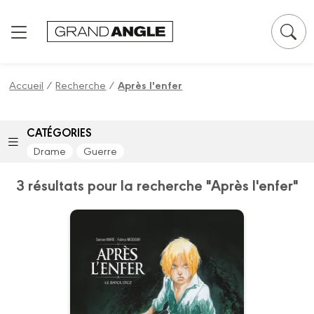
Panneau de gestion des cookies
Accueil
/
Recherche
/
Après l'enfer
CATÉGORIES
Drame
Guerre
3 résultats pour la recherche "Après l'enfer"
Après l'enfer
Vol. 02/2
13/01/2021
Date de parution :