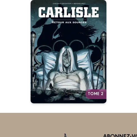
Carlisle
Vol. 02/2
28/01/2015
Date de parution :
Autres tomes
TOME 2
ABONNEZ-VO