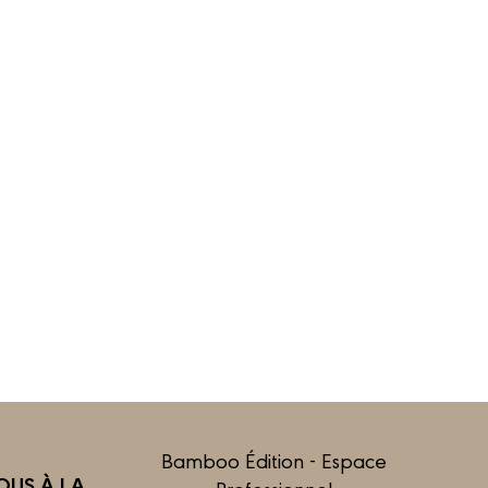
Bamboo Édition - Espace
US À LA
Professionnel