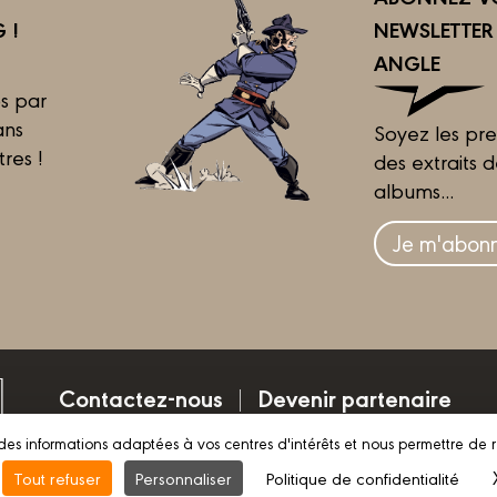
 !
NEWSLETTE
ANGLE
s par
ans
Soyez les pre
tres !
des extraits 
albums...
Je m'abonn
Contactez-nous
Devenir partenaire
des informations adaptées à vos centres d'intérêts et nous permettre de 
Mentions légales
Conditions d’utilisation
Vie pri
Tout refuser
Personnaliser
Politique de confidentialité