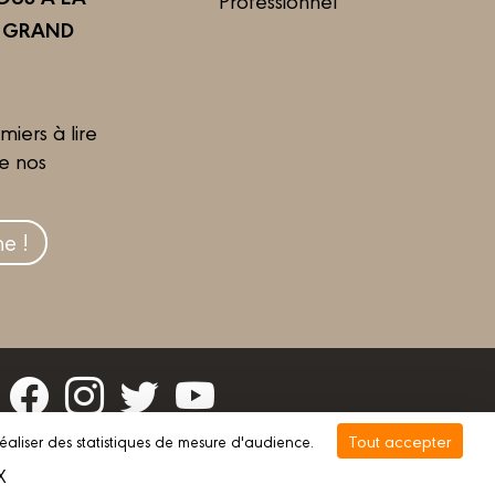
R GRAND
miers à lire
de nos
e !
Tout accepter
réaliser des statistiques de mesure d'audience.
vée
Gestion des cookies
X
Masquer le bandeau des cookies