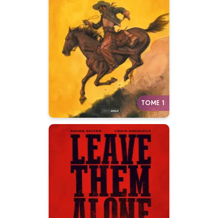
Volume 01 - Histoire
Complète
03/11/2021
Date de parution :
Le parcours sauvage et violent
d’une montre pendant la
conquête de l’Ouest. Un
western qui sent la poudre et la
boue…
Autres tomes
TOME 1
Leave them alone
- histoire
complète