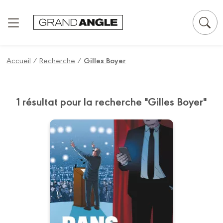
Panneau de gestion des cookies
Accueil
/
Recherche
/
Gilles Boyer
1 résultat pour la recherche "Gilles Boyer"
Dans l'ombre -
histoire complète
05/04/2023
Date de parution :
Une campagne présidentielle,
ça se prépare.Le Patron était