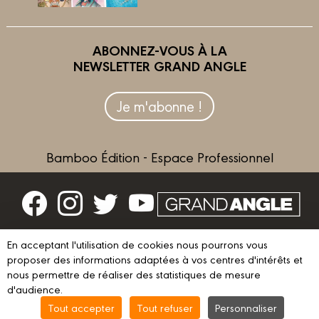
ABONNEZ-VOUS À LA
NEWSLETTER GRAND ANGLE
Je m'abonne !
Bamboo Édition - Espace Professionnel
Contactez-nous
En acceptant l'utilisation de cookies nous pourrons vous
Devenir partenaire
proposer des informations adaptées à vos centres d'intérêts et
nous permettre de réaliser des statistiques de mesure
d'audience.
Tout accepter
Tout refuser
Personnaliser
© 2023 GRAND ANGLE
Mentions légales
Conditions d’utilisation