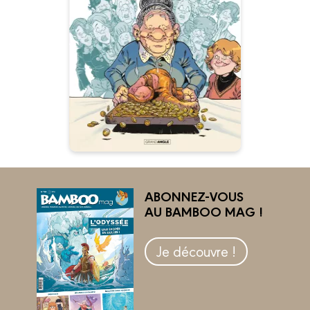
dimanche -
histoire complète
02/05/2024
Date de parution :
“Mémé est peut-être très vieille,
mais elle a toute sa tête et
surtout, un gros paquet de Louis
d’or cachés dans sa maison…”
ABONNEZ-VOUS
AU BAMBOO MAG !
Je découvre !