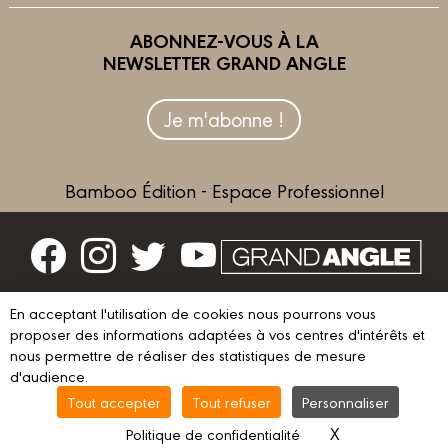
ABONNEZ-VOUS À LA
NEWSLETTER GRAND ANGLE
Je m'abonne !
Bamboo Édition - Espace Professionnel
Contactez-nous
En acceptant l'utilisation de cookies nous pourrons vous
Devenir partenaire
proposer des informations adaptées à vos centres d'intérêts et
nous permettre de réaliser des statistiques de mesure
d'audience.
Tout accepter
Tout refuser
Personnaliser
© 2023 GRAND ANGLE
Mentions légales
Conditions d’utilisation
X
Masquer le ba
Politique de confidentialité
Vie privée
Gestion des cookies