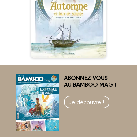
25/05/2022
Date de parution :
“ À la Belle Époque, elles
détiennent deux armes
d’exception : la beauté et
l’argent..”
Autres tomes
ABONNEZ-VOUS
AU BAMBOO MAG !
Je découvre !