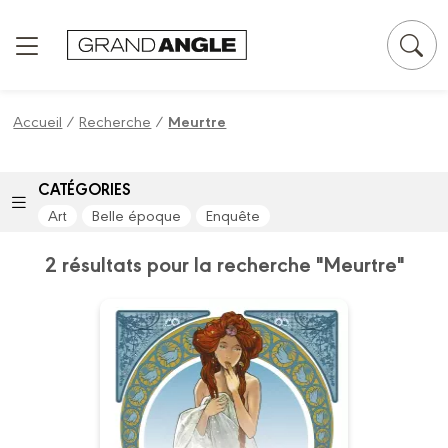
Panneau de gestion des cookies
Accueil
/
Recherche
/
Meurtre
CATÉGORIES
Art
Belle époque
Enquête
2 résultats pour la recherche "Meurtre"
Automne, en baie
de Somme -
histoire complète