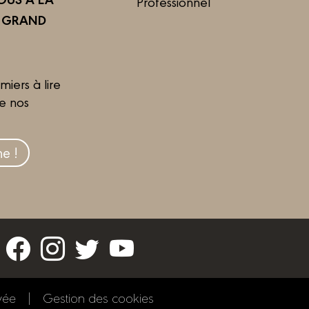
Professionnel
R GRAND
miers à lire
de nos
e !
vée
Gestion des cookies