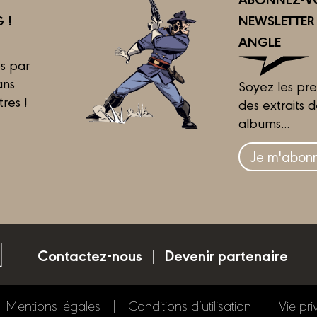
 !
NEWSLETTE
ANGLE
s par
ans
Soyez les pre
tres !
des extraits 
albums...
Je m'abonn
Contactez-nous
Devenir partenaire
Mentions légales
Conditions d’utilisation
Vie pri