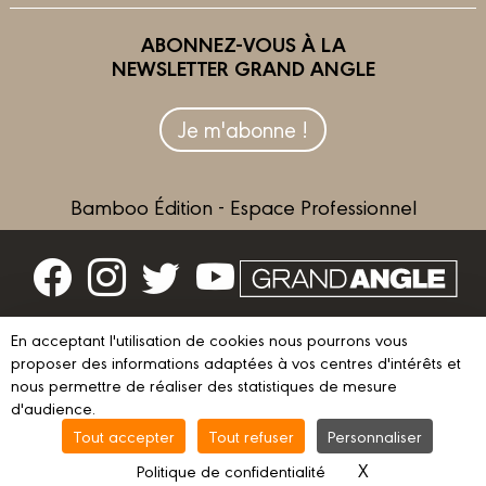
ABONNEZ-VOUS À LA
NEWSLETTER GRAND ANGLE
Je m'abonne !
Bamboo Édition - Espace Professionnel
Contactez-nous
En acceptant l'utilisation de cookies nous pourrons vous
Devenir partenaire
proposer des informations adaptées à vos centres d'intérêts et
nous permettre de réaliser des statistiques de mesure
d'audience.
Tout accepter
Tout refuser
Personnaliser
© 2023 GRAND ANGLE
Mentions légales
Conditions d’utilisation
X
Masquer le ba
Politique de confidentialité
Vie privée
Gestion des cookies