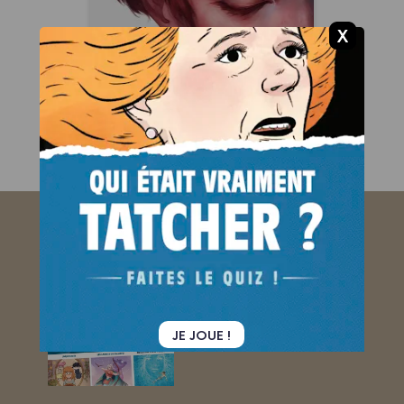
26/02/2025
Date de parution :
Une fantastique histoire de
femme et un hymne à la
résilience.
ABONNEZ-VOUS
AU BAMBOO MAG !
Je découvre !
JE JOUE !