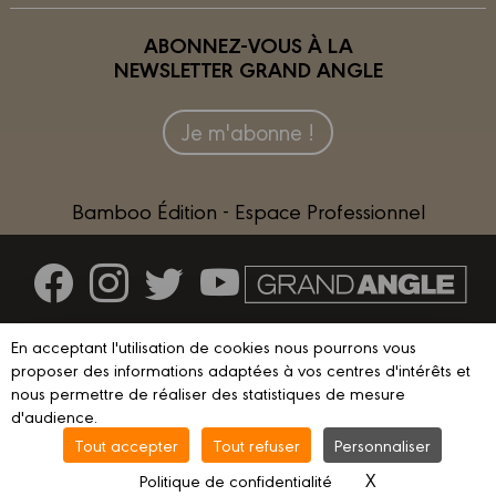
ABONNEZ-VOUS À LA
NEWSLETTER GRAND ANGLE
Je m'abonne !
Bamboo Édition - Espace Professionnel
Contactez-nous
En acceptant l'utilisation de cookies nous pourrons vous
Devenir partenaire
proposer des informations adaptées à vos centres d'intérêts et
nous permettre de réaliser des statistiques de mesure
d'audience.
Tout accepter
Tout refuser
Personnaliser
© 2023 GRAND ANGLE
Mentions légales
Conditions d’utilisation
X
Masquer le ba
Politique de confidentialité
Vie privée
Gestion des cookies