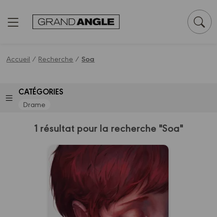
Panneau de gestion des cookies
Accueil
/
Recherche
/
Soa
CATÉGORIES
Drame
1 résultat pour la recherche "Soa"
Soà - histoire
complète