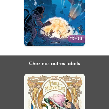
11/09/2024
Date de parution :
Qui contrôle l’air, contrôle
l’humanité...
Autres tomes
TOME 2
Chez nos autres labels
Le Paris des
Merveilles
Vol. 02