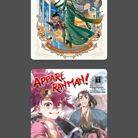
15/11/2023
Date de parution :
Bienvenue dans le Paris des
Merveilles !
En voir +
Appare Ranman !
Vol. 01
02/03/2022
Date de parution :
Une course automobile
acharnée en plein cœur des
États-Unis du 19e siècle...
L'adaptation en manga de
l'animé diffusé sur Wakanim !