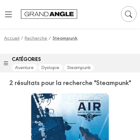
Panneau de gestion des cookies
Accueil
/
Recherche
/
Steampunk
CATÉGORIES
Aventure
Dystopie
Steampunk
2 résultats pour la recherche "Steampunk"
AIR
Vol. 02/2