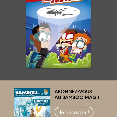
la justice
Tome 02
26/02/2025
Date de parution :
Ils ont un seul but : mettre les
Avengers à la retraite !
En voir +
ABONNEZ-VOUS
AU BAMBOO MAG !
Je découvre !