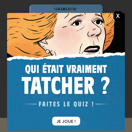
La Vie des
festivals
17/01/2001
Date de parution :
La vie d'auteur de bande
dessinée, c'est pas facile facile,
surtout quand on s'appelle
GAUDELETTE…
En voir +
JE JOUE !