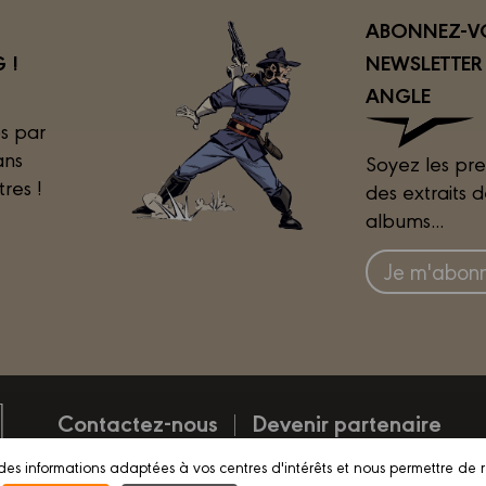
ABONNEZ-VO
 !
NEWSLETTE
ANGLE
s par
ans
Soyez les pre
tres !
des extraits 
albums...
Je m'abonn
Contactez-nous
Devenir partenaire
des informations adaptées à vos centres d'intérêts et nous permettre de 