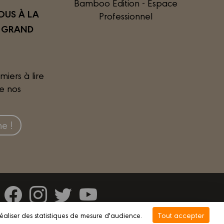
Bamboo Édition - Espace
US À LA
Professionnel
R GRAND
miers à lire
de nos
e !
Tout accepter
réaliser des statistiques de mesure d'audience.