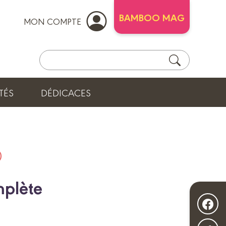
BAMBOO MAG
MON COMPTE
TÉS
DÉDICACES
mplète