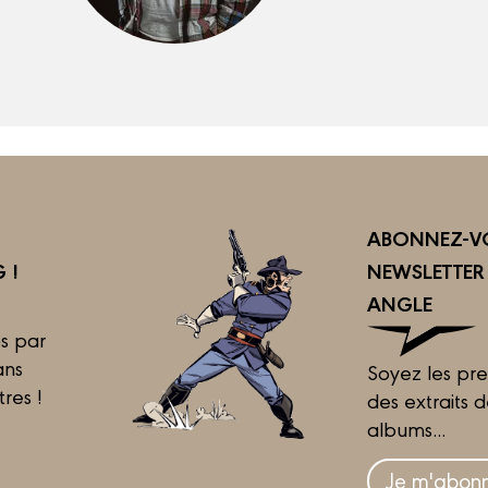
ABONNEZ-VO
 !
NEWSLETTE
ANGLE
s par
ans
Soyez les pre
tres !
des extraits 
albums...
Je m'abonn