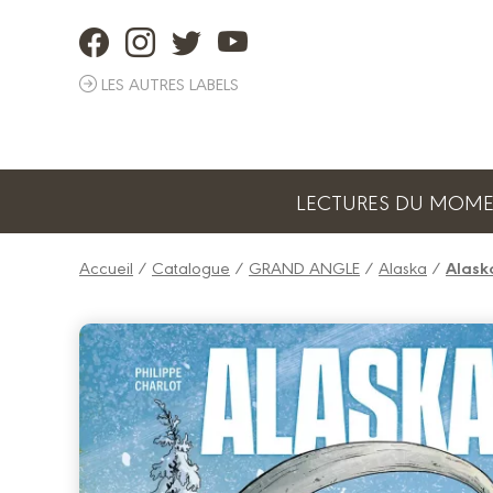
Panneau de gestion des cookies
LES AUTRES LABELS
LECTURES DU MOM
Accueil
/
Catalogue
/
GRAND ANGLE
/
Alaska
/
Alask