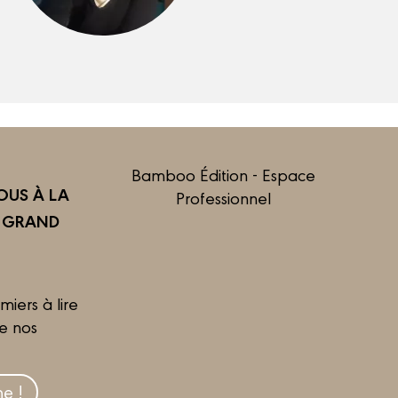
Bamboo Édition - Espace
US À LA
Professionnel
R GRAND
miers à lire
de nos
e !