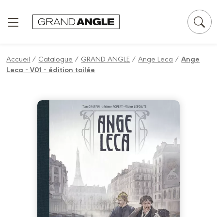
Panneau de gestion des cookies
Accueil
/
Catalogue
/
GRAND ANGLE
/
Ange Leca
/
Ange
Leca - V01 - édition toilée