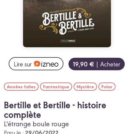
19,90 €
Lire sur
| Acheter
Années folles
Fantastique
Mystère
Polar
Bertille et Bertille - histoire
complète
L'étrange boule rouge
29/06/2022
Paru le :