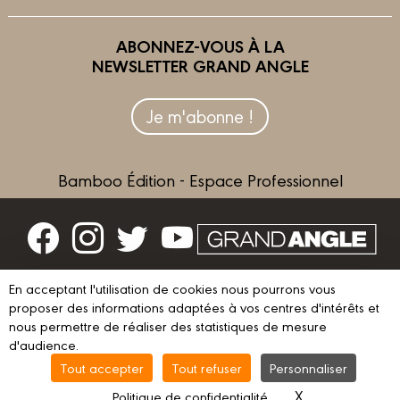
ABONNEZ-VOUS À LA
NEWSLETTER GRAND ANGLE
Je m'abonne !
Bamboo Édition - Espace Professionnel
Contactez-nous
En acceptant l'utilisation de cookies nous pourrons vous
proposer des informations adaptées à vos centres d'intérêts et
Devenir partenaire
nous permettre de réaliser des statistiques de mesure
d'audience.
Tout accepter
Tout refuser
Personnaliser
© 2023 GRAND ANGLE
Mentions légales
Conditions d’utilisation
X
Masquer le ba
Politique de confidentialité
Vie privée
Gestion des cookies