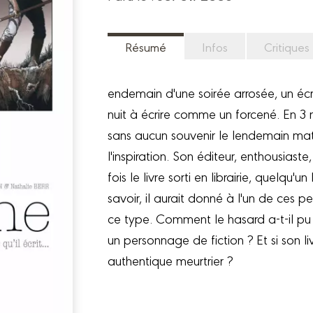
Résumé
Infos
Critiques
endemain d'une soirée arrosée, un écri
nuit à écrire comme un forcené. En 3 n
sans aucun souvenir le lendemain mati
l'inspiration. Son éditeur, enthousia
fois le livre sorti en librairie, quelqu'
savoir, il aurait donné à l'un de ces
ce type. Comment le hasard a-t-il p
un personnage de fiction ? Et si son liv
authentique meurtrier ?