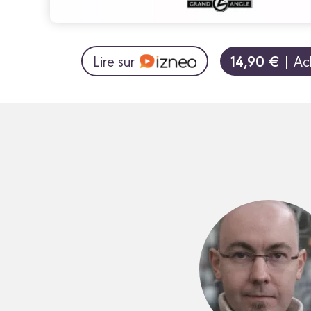
14,90 €
Lire sur
| Ac