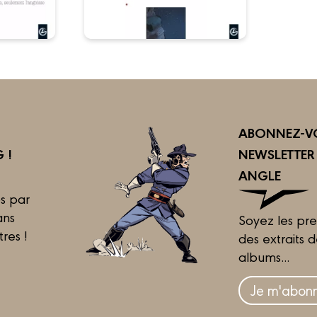
ABONNEZ-VO
 !
NEWSLETTE
ANGLE
s par
ans
Soyez les pre
tres !
des extraits 
albums...
Je m'abonn