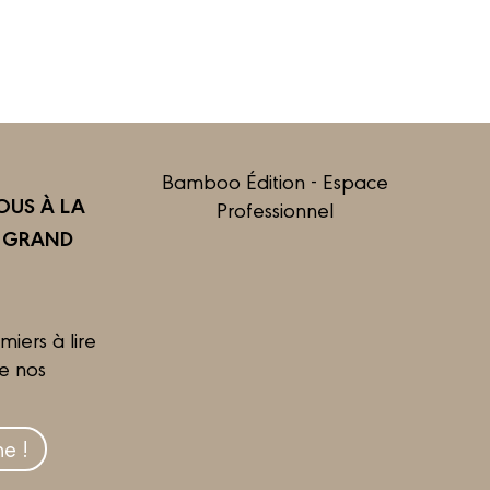
Bamboo Édition - Espace
US À LA
Professionnel
R GRAND
miers à lire
de nos
e !