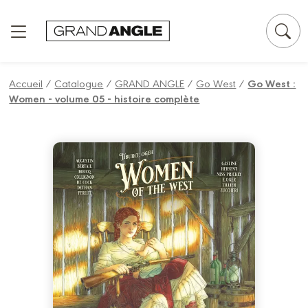
Panneau de gestion des cookies
Accueil
/
Catalogue
/
GRAND ANGLE
/
Go West
/
Go West :
Women - volume 05 - histoire complète