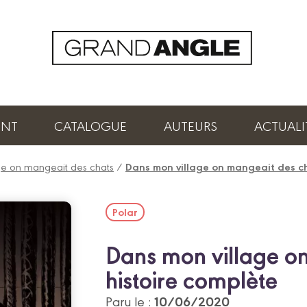
ENT
CATALOGUE
AUTEURS
ACTUALI
ge on mangeait des chats
/
Dans mon village on mangeait des ch
Polar
Dans mon village on
histoire complète
10/06/2020
Paru le :