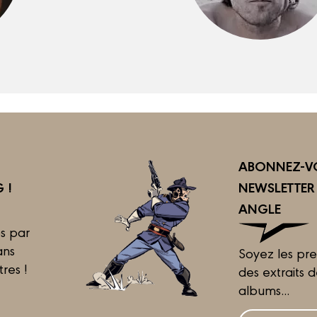
ABONNEZ-VO
 !
NEWSLETTE
ANGLE
s par
ans
Soyez les pre
tres !
des extraits 
albums...