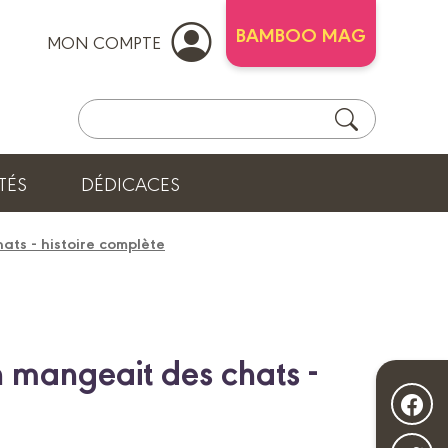
BAMBOO MAG
MON COMPTE
TÉS
DÉDICACES
ats - histoire complète
 mangeait des chats -