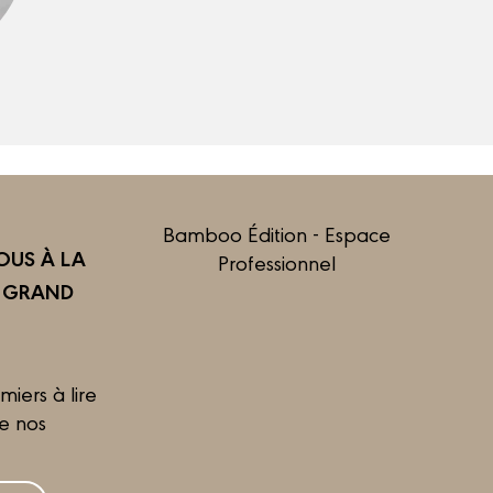
Bamboo Édition - Espace
US À LA
Professionnel
R GRAND
miers à lire
de nos