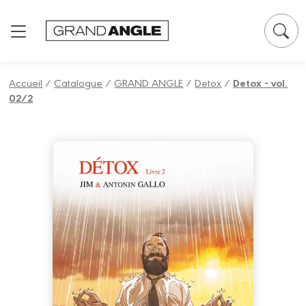
Panneau de gestion des cookies
Accueil
/
Catalogue
/
GRAND ANGLE
/
Detox
/
Detox - vol.
02/2